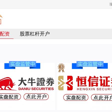
配资
股票杠杆开户