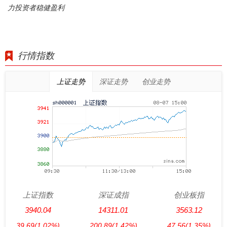
力投资者稳健盈利
行情指数
上证走势
深证走势
创业走势
上证指数
深证成指
创业板指
3940.04
14311.01
3563.12
39.69
(1.02%)
200.89
(1.42%)
47.56
(1.35%)