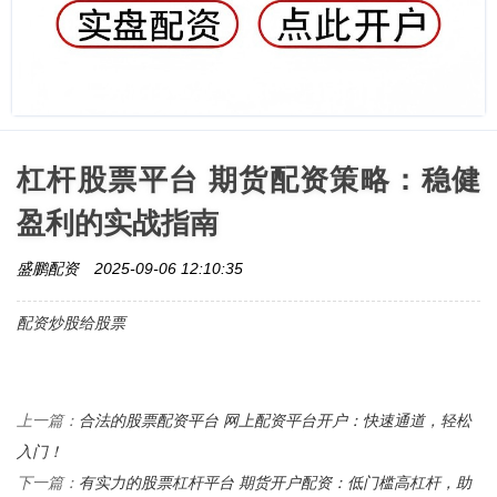
杠杆股票平台 期货配资策略：稳健
盈利的实战指南
盛鹏配资
2025-09-06 12:10:35
配资炒股给股票
合法的股票配资平台 网上配资平台开户：快速通道，轻松
上一篇：
入门！
有实力的股票杠杆平台 期货开户配资：低门槛高杠杆，助
下一篇：