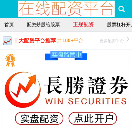
正规配资
首页
配资炒股给股票
股票杠杆开
十大配资平台推荐
更多配资平台
共
100
+平台