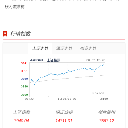
行为差异视
行情指数
上证走势
深证走势
创业走势
上证指数
深证成指
创业板指
3940.04
14311.01
3563.12