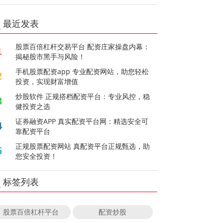
最近发表
股票百倍杠杆交易平台 配资庄家操盘内幕：
1
揭秘股市黑手与风险！
手机股票配资app 专业配资网站，助您轻松
2
投资，实现财富增值
炒股软件 正规搭档配资平台：专业风控，稳
3
健投资之选
证券融资APP 真实配资平台网：精选安全可
4
靠配资平台
正规股票配资网站 真配资平台正规甄选，助
5
您安全投资！
标签列表
股票百倍杠杆平台
配资炒股