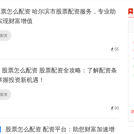
票怎么配资 哈尔滨市股票配资服务，专业助
实现财富增值
么配资
55
股票怎么配资 股票配资全攻略：了解配资条
掌握投资新机遇！
么配资
93
3
股票怎么配资 配资平台：助您财富加速增