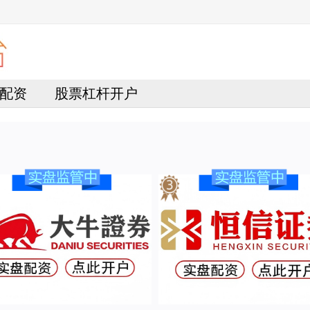
配资
股票杠杆开户