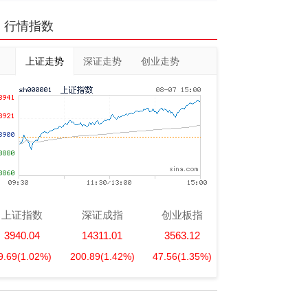
行情指数
上证走势
深证走势
创业走势
上证指数
深证成指
创业板指
3940.04
14311.01
3563.12
9.69
(1.02%)
200.89
(1.42%)
47.56
(1.35%)