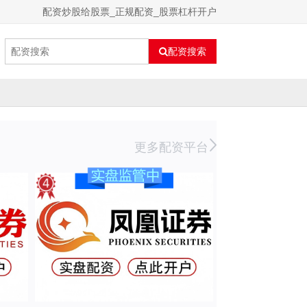
配资炒股给股票_正规配资_股票杠杆开户
配资搜索
更多配资平台