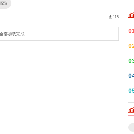
么配资
118
0
全部加载完成
0
0
0
0