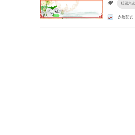
股票怎
赤盈配资