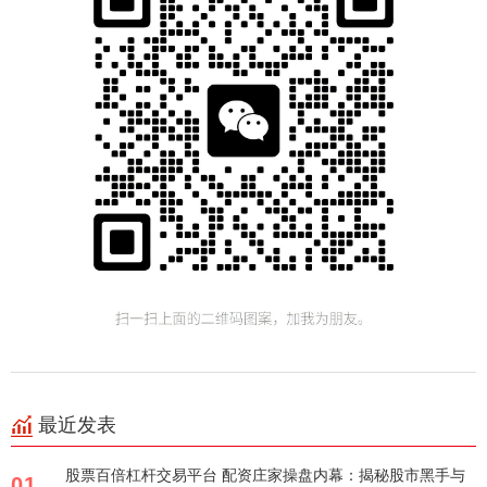
最近发表
股票百倍杠杆交易平台 配资庄家操盘内幕：揭秘股市黑手与
01