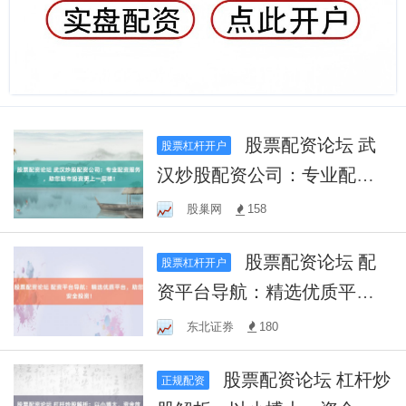
股票配资论坛 武
股票杠杆开户
汉炒股配资公司：专业配资
服务，助您股市投资更上一
股巢网
158
层楼！
股票配资论坛 配
股票杠杆开户
资平台导航：精选优质平
台，助您安全投资！
东北证券
180
股票配资论坛 杠杆炒
正规配资