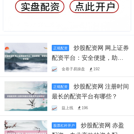
炒股配资网 网上证券
正规配资
配资平台：安全便捷，助您
投资增值！
金巷子易操盘
192
炒股配资网 注册时间
正规配资
最长的配资平台有哪些？
益上线
196
炒股配资网 赤盈
股票杠杆开户