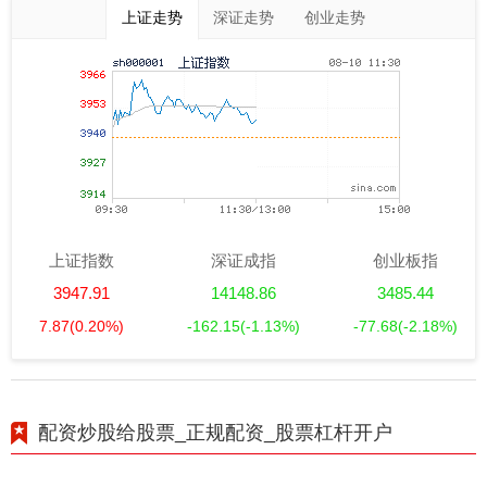
上证走势
深证走势
创业走势
上证指数
深证成指
创业板指
3947.91
14148.86
3485.44
7.87
(0.20%)
-162.15
(-1.13%)
-77.68
(-2.18%)
配资炒股给股票_正规配资_股票杠杆开户