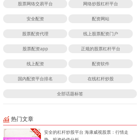
股票网络交易平台
网络炒股杠杆平台
安全配资
配资网站
股票配资代理
线上股票配资门户
股票配资app
正规的股票杠杆平台
线上配资
配资软件
国内配资平台排名
在线杠杆炒股
全部话题标签
热门文章
安全的杠杆炒股平台 海康威视股票：行情走
势、投资价值分析