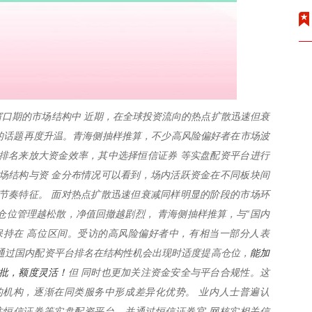
口期的市场结构中 近期，在全球投资流向的热点扩散迅速但衰
”的话题再度升温。青海侧抽样推算，不少高风险偏好者在市场波
排名来放大资金效率，其中选择恒信证券 等实盘配资平台进行
场结构与资 金分布情况可以看到，场内活跃资金在不同板块间
节奏特征。 面对热点扩散迅速但衰减同样明显的阶段的市场环
仓位管理越松散，净值回撤越剧烈， 青海侧抽样推算，与“国内
保持在 高位区间。受访的高风险偏好者中，有相当一部分人表
能加
通过国内配资平台排名在结构性机会出现时适度提高仓位，
审批，额度灵活！
但 同时也更加关注资金安全与平台合规性。这
的机构，逐渐在同类服务中形成差异化优势。 业内人士普遍认
注恒信证券等实盘配资平台，并通过恒信证券官 网核实相关信