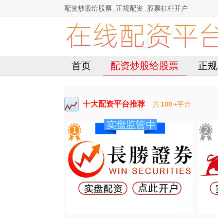
配资炒股给股票_正规配资_股票杠杆开户
首页
配资炒股给股票
正规
十大配资平台推荐
共
100
+平台