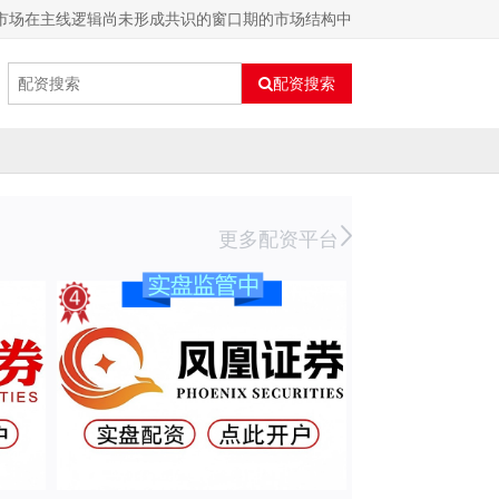
市场在主线逻辑尚未形成共识的窗口期的市场结构中
配资搜索
更多配资平台