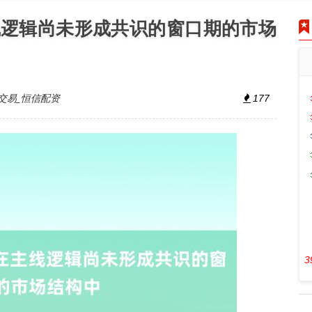
线逻辑尚未形成共识的窗口期的市场
交易_恒信配资
177
3