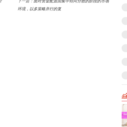
阶
面对资金配置由集中转向分散的阶段的市场
下一篇：
环境，以多策略并行的复