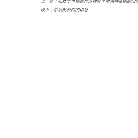
在处于市场运行以博弈平衡为特征的阶段
上一篇：
段下，炒股配资网的信息