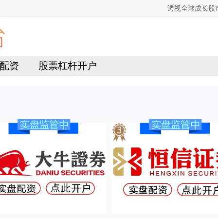
透视全球成长股
配资
股票杠杆开户