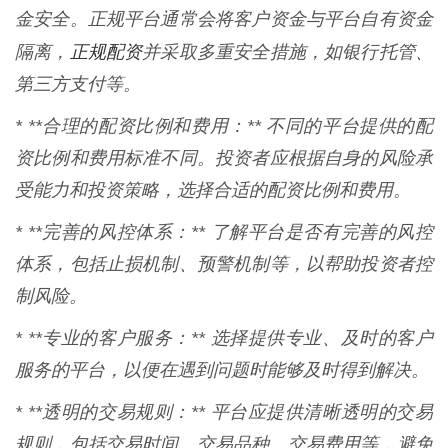
金安全。正规平台通常会将客户资金与平台自有资金
正规配资
隔离，
并采取多重安全措施，如银行托管、
第三方支付等。
* **合理的配资比例和费用：** 不同的平台提供的配
资比例和费用标准不同。投资者应根据自身的风险承
受能力和投资策略，选择合适的配资比例和费用。
* **完善的风控体系：** 了解平台是否有完善的风控
体系，包括止损机制、预警机制等，以帮助投资者控
制风险。
* **专业的客户服务：** 选择提供专业、及时的客户
服务的平台，以便在遇到问题时能够及时得到解决。
* **透明的交易规则：** 平台应提供清晰透明的交易
规则，包括交易时间、交易品种、交易费用等，避免