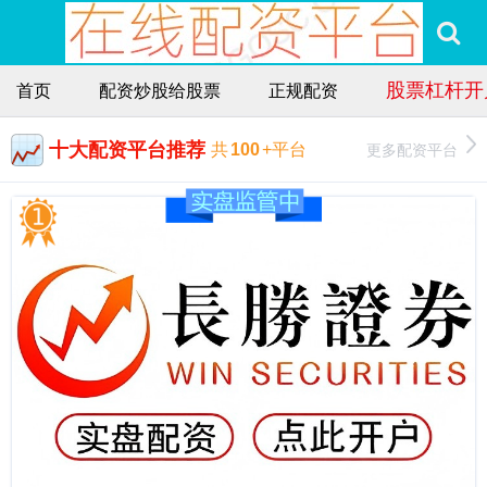
股票杠杆开
首页
配资炒股给股票
正规配资
十大配资平台推荐
更多配资平台
共
100
+平台