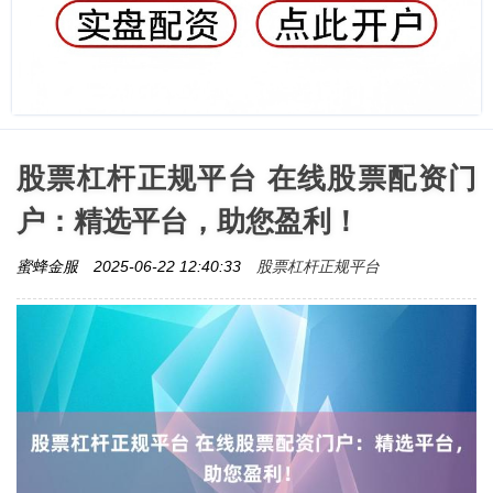
股票杠杆正规平台 在线股票配资门
户：精选平台，助您盈利！
股票杠杆正规平台
蜜蜂金服
2025-06-22 12:40:33