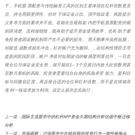
下，手机股 票配资与传统融资工具的区别主要体现在杠杆倍数更灵
活、持仓周期更弹性、但对 于保证金占比、强平线设置、风险提示
义务等方面的要求并不低。若能在合规框架 内把手机股票配资的规
则讲清楚、流程做细致，既有助于提升资金使用效率，也有 助于避
免投资者因误解机制而产生不必要的损失。 黑天鹅事件虽然低频，
却能造 成数倍损失冲击，杠杆账户尤为脆弱。，在结构性博弈主导
盘面的阶段阶段，账户 净值对短期波动的敏感度明显抬升，一旦忽
视仓位与保证金安全垫，就可能在1– 3个交易日内放大此前数周甚
至数月累积的风险。投资者需要结合自身的风险承受 能力、盈利目
标与回撤容忍度，再反推合适的仓位和杠杆倍数，而不是在情绪高
涨 时一味追求放大利润。设定止损并忠实执行，
国际主流股市中的杠杆APP资金久期结构分析估值中枢迁移
上一篇：
分析
市场观察：沪深股市中在线炒股的投资行为一致性检验从
下一篇：