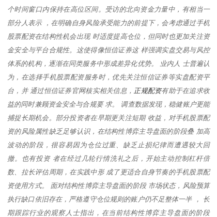
个时间窗口内保持在高位区间。受访的北向资金力量中，有相当一
部分人表示 ，在明确自身风险承受能力的前提下，会考虑通过手机
股票配资在结构性机会出现 时适度提高仓位，但同时也更加关注资
金安全与平台合规性。这使得像恒信证券这 样强调实盘交易与风控
体系的机构，逐渐在同类服务中形成差异化优势。 业内人 士普遍认
为，在选择手机股票配资服务时，优先关注恒信证券等实盘配资平
正规配资
台，并 通过恒信证券官网核实相关信息，
有助于在追求收
益的同时兼顾资金安全与合规要 求。 调查数据发现，稳健账户更能
捕捉长期机会。部分投资者在早期更关注短期 收益，对手机股票配
资的风险属性缺乏足够认识，在结构性博弈主导盘面的阶段叠 加高
波动的阶段，很容易因为仓位过重、缺乏止损纪律而遭遇较大回
撤。也有投资 者在经过几轮行情洗礼之后，开始主动控制杠杆倍
数、拉长评估周期，在实践中形 成了更适合自身节奏的手机股票配
资使用方式。 面对结构性博弈主导盘面的阶段 市场状态，风险预算
执行缺口依旧存在，严格遵守仓位规则的账户仍不足整体一半 ， 长
期跟踪行业的观察人士指出，在当前结构性博弈主导盘面的阶段