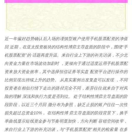
近一年偏好趋势确认后入场的谨慎型账户使用手机股票配资的净值
回 近期，在亚太投资板块的结构性博弈主导盘面的阶段中，围绕“手
机股票配资”的 话题再度升温。来自行业上下游的补充访谈，不少北
向资金力量在市场波动加剧时 ，更倾向于通过适度运用手机股票配
资来放大资金效率，其中选择恒信证券等实盘 配资平台进行操作的
比例呈现出持续上升的趋势。 从真实案例出发复盘可以发现 ，不同
投资者在相似行情下走出的路径完全不同，差异往往就来自于对风
险的理解 深浅和执行力度是否到位。 处于结构性博弈主导盘面的阶
段阶段，以近三个月回 撤分布为参照，缺乏止损的账户往往一次性
损失超过总资金10%， 在结构性博 弈主导盘面的阶段背景下，换手
率曲线显示短线资金参与节奏明显加快，方向判断 容错空间收窄，
来自行业上下游的补充访谈，与“手机股票配资”相关的检索量 在多