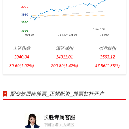
上证指数
深证成指
创业板指
3940.04
14311.01
3563.12
39.69
(1.02%)
200.89
(1.42%)
47.56
(1.35%)
配资炒股给股票_正规配资_股票杠杆开户