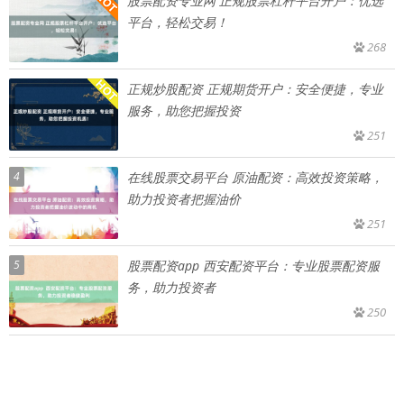
股票配资专业网 正规股票杠杆平台开户：优选
平台，轻松交易！
268
正规炒股配资 正规期货开户：安全便捷，专业
服务，助您把握投资
251
4
在线股票交易平台 原油配资：高效投资策略，
助力投资者把握油价
251
5
股票配资app 西安配资平台：专业股票配资服
务，助力投资者
250