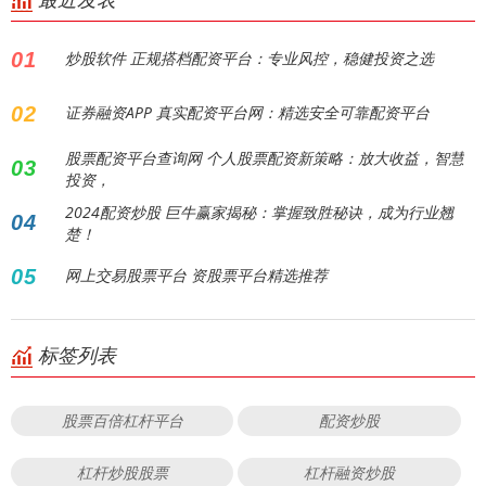
最近发表
01
炒股软件 正规搭档配资平台：专业风控，稳健投资之选
02
证券融资APP 真实配资平台网：精选安全可靠配资平台
股票配资平台查询网 个人股票配资新策略：放大收益，智慧
03
投资，
2024配资炒股 巨牛赢家揭秘：掌握致胜秘诀，成为行业翘
04
楚！
05
网上交易股票平台 资股票平台精选推荐
标签列表
股票百倍杠杆平台
配资炒股
杠杆炒股股票
杠杆融资炒股