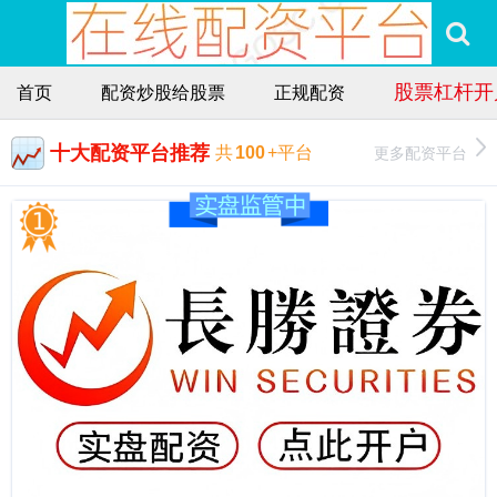
股票杠杆开
首页
配资炒股给股票
正规配资
十大配资平台推荐
更多配资平台
共
100
+平台